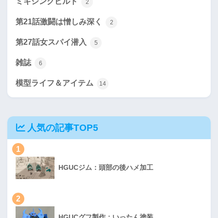
ミキシングビルド
2
第21話激闘は憎しみ深く
2
第27話女スパイ潜入
5
雑誌
6
模型ライフ＆アイテム
14
人気の記事TOP5
1
HGUCジム：頭部の後ハメ加工
2
HGUCグフ製作：いったん塗装