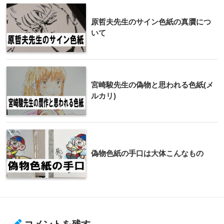
原哲夫先生のサイン色紙の真贋につ
いて
宮崎駿先生の偽物と思われる色紙(メ
ルカリ)
偽物色紙の手口は大体こんなもの