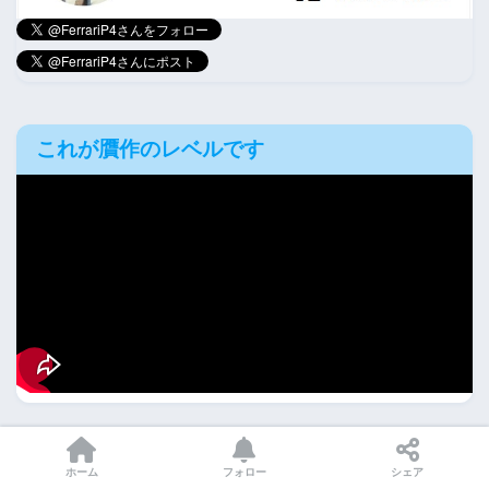
これが贋作のレベルです
旧キット1/144ガンダム頭部後ハメ
ホーム
フォロー
シェア