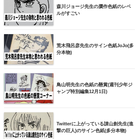
森川ジョージ先生の贋作色紙のレベ
ルがすごい
荒木飛呂彦先生のサイン色紙JoJo(多
分本物)
鳥山明先生の色紙の懸賞(週刊少年ジ
ャンプ特別編集12月1日)
Twitterに上がっている諌山創先生(進
撃の巨人)のサイン色紙(多分本物)