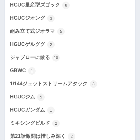
HGUC量産型ズゴック
8
HGUCジオング
3
組み立て式ジオラマ
5
HGUCゲルググ
2
ジャブローに散る
10
GBWC
1
1/144ジェットストリームアタック
8
HGUCジム
5
HGUCガンダム
1
ミキシングビルド
2
第21話激闘は憎しみ深く
2