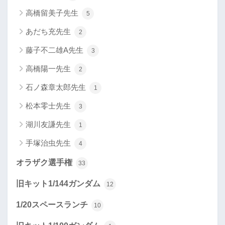
高橋留美子先生
5
あだち充先生
2
藤子不二雄A先生
3
高橋陽一先生
2
石ノ森章太郎先生
1
松本零士先生
3
湖川友謙先生
1
手塚治虫先生
4
オラザク選手権
33
旧キット1/144ガンダム
12
1/20スペースランチ
10