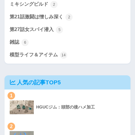
ミキシングビルド
2
第21話激闘は憎しみ深く
2
第27話女スパイ潜入
5
雑誌
6
模型ライフ＆アイテム
14
人気の記事TOP5
1
HGUCジム：頭部の後ハメ加工
2