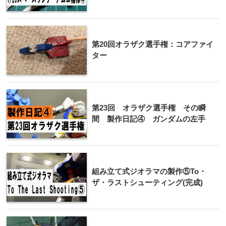
第20回オラザク選手権：コアファイ
ター
第23回 オラザク選手権 その瞬
間 製作日記④ ガンダムの左手
組み立て式ジオラマの製作⑤To・
ザ・ラストシューティング(完成)