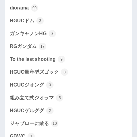
diorama
90
HGUCドム
3
ガンキャノンHG
8
RGガンダム
17
To the last shooting
9
HGUC量産型ズゴック
8
HGUCジオング
3
組み立て式ジオラマ
5
HGUCゲルググ
2
ジャブローに散る
10
GBWC
1