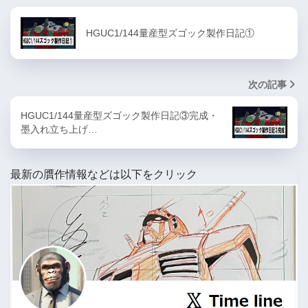
HGUC1/144量産型ズゴック製作日記①
次の記事
HGUC1/144量産型ズゴック製作日記③完成・
墨入れ立ち上げ…
最新の贋作情報などは以下をクリック