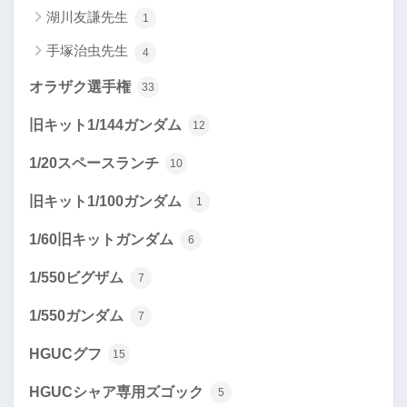
湖川友謙先生
1
手塚治虫先生
4
オラザク選手権
33
旧キット1/144ガンダム
12
1/20スペースランチ
10
旧キット1/100ガンダム
1
1/60旧キットガンダム
6
1/550ビグザム
7
1/550ガンダム
7
HGUCグフ
15
HGUCシャア専用ズゴック
5