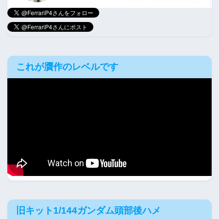
これが贋作のレベルです
旧キット1/144ガンダム頭部後ハメ