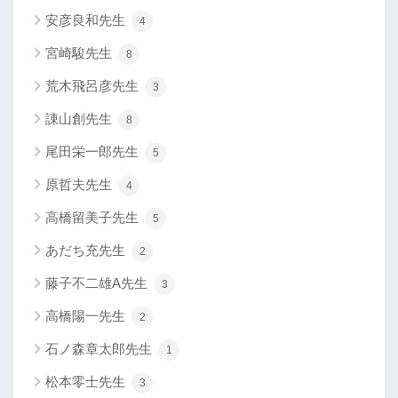
安彦良和先生
4
宮崎駿先生
8
荒木飛呂彦先生
3
諌山創先生
8
尾田栄一郎先生
5
原哲夫先生
4
高橋留美子先生
5
あだち充先生
2
藤子不二雄A先生
3
高橋陽一先生
2
石ノ森章太郎先生
1
松本零士先生
3