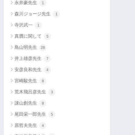
永井豪先生
1
森川ジョージ先生
1
寺沢武一
1
真贋に関して
5
鳥山明先生
28
井上雄彦先生
7
安彦良和先生
4
宮崎駿先生
8
荒木飛呂彦先生
3
諌山創先生
8
尾田栄一郎先生
5
原哲夫先生
4