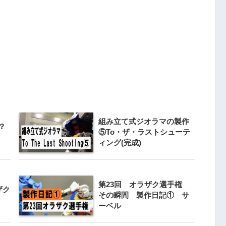
組み立て式ジオラマの製作
？
⑤To・ザ・ラストシューテ
ィング(完成)
第23回 オラザク選手権
ザク
その瞬間 製作日記① サ
ーベル