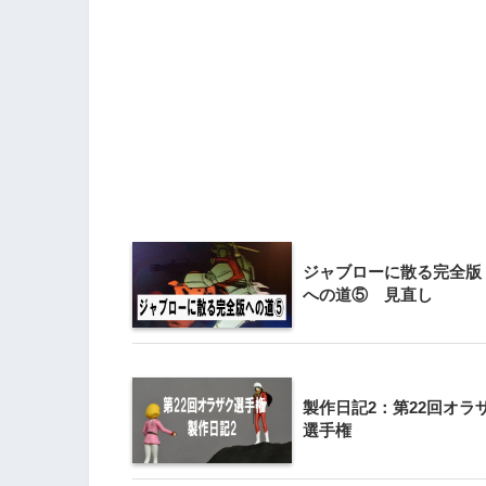
ジャブローに散る完全版
への道⑤ 見直し
製作日記2：第22回オラ
選手権