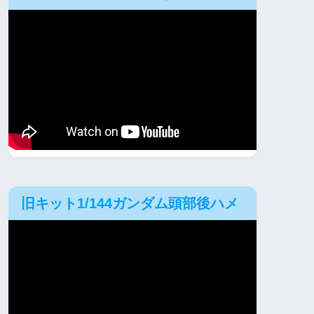
旧キット1/144ガンダム頭部後ハメ