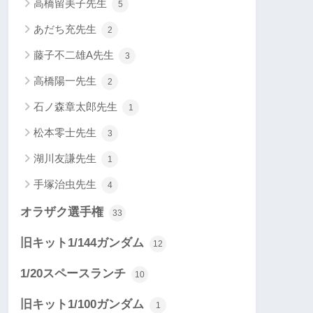
高橋留美子先生
5
あだち充先生
2
藤子不二雄A先生
3
高橋陽一先生
2
石ノ森章太郎先生
1
松本零士先生
3
湖川友謙先生
1
手塚治虫先生
4
オラザク選手権
33
旧キット1/144ガンダム
12
1/20スペースランチ
10
旧キット1/100ガンダム
1