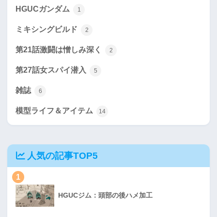
HGUCガンダム
1
ミキシングビルド
2
第21話激闘は憎しみ深く
2
第27話女スパイ潜入
5
雑誌
6
模型ライフ＆アイテム
14
人気の記事TOP5
1
HGUCジム：頭部の後ハメ加工