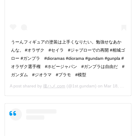
うーんフィギュアの塗装は上手くなりたい。勉強せなあか
んな。 #オラザク #セイラ #ジャブローでの再開 #相城ゴ
ロー #ガンプラ #dioramas #diorama #gundam #gunpla #
オラザク選手権 #ホビージャパン #ガンプラは自由だ #
ガンダム #ジオラマ #プラモ #模型
A post shared by
後ハメ.com
(@1st.gundam) on
Mar 18, 2020 at 4:15am PDT