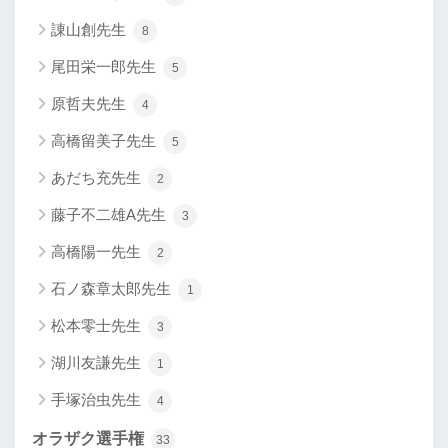
諌山創先生
8
尾田栄一郎先生
5
原哲夫先生
4
高橋留美子先生
5
あだち充先生
2
藤子不二雄A先生
3
高橋陽一先生
2
石ノ森章太郎先生
1
松本零士先生
3
湖川友謙先生
1
手塚治虫先生
4
オラザク選手権
33