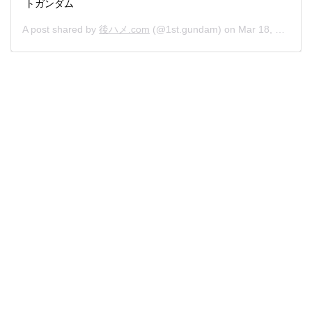
トガンダム
A post shared by
後ハメ.com
(@1st.gundam) on
Mar 18, 2020 at 4:21am PDT