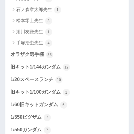
石ノ森章太郎先生
1
松本零士先生
3
湖川友謙先生
1
手塚治虫先生
4
オラザク選手権
33
旧キット1/144ガンダム
12
1/20スペースランチ
10
旧キット1/100ガンダム
1
1/60旧キットガンダム
6
1/550ビグザム
7
1/550ガンダム
7