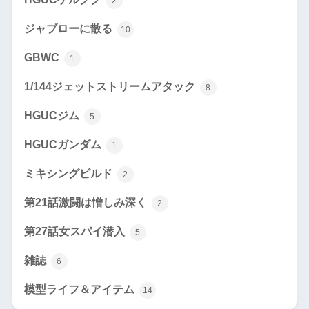
2
ジャブローに散る
10
GBWC
1
1/144ジェットストリームアタック
8
HGUCジム
5
HGUCガンダム
1
ミキシングビルド
2
第21話激闘は憎しみ深く
2
第27話女スパイ潜入
5
雑誌
6
模型ライフ＆アイテム
14