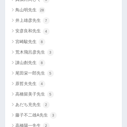
鳥山明先生
28
井上雄彦先生
7
安彦良和先生
4
宮崎駿先生
8
荒木飛呂彦先生
3
諌山創先生
8
尾田栄一郎先生
5
原哲夫先生
4
高橋留美子先生
5
あだち充先生
2
藤子不二雄A先生
3
高橋陽一先生
2