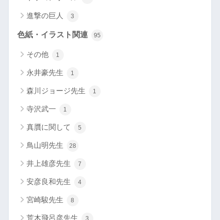
進撃の巨人
3
色紙・イラスト関連
95
その他
1
永井豪先生
1
森川ジョージ先生
1
寺沢武一
1
真贋に関して
5
鳥山明先生
28
井上雄彦先生
7
安彦良和先生
4
宮崎駿先生
8
荒木飛呂彦先生
3