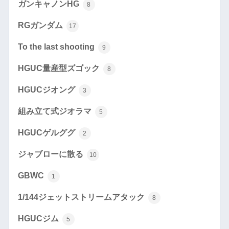
ガンキャノンHG
8
RGガンダム
17
To the last shooting
9
HGUC量産型ズゴック
8
HGUCジオング
3
組み立て式ジオラマ
5
HGUCゲルググ
2
ジャブローに散る
10
GBWC
1
1/144ジェットストリームアタック
8
HGUCジム
5