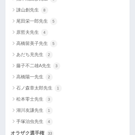
諌山創先生
8
尾田栄一郎先生
5
原哲夫先生
4
高橋留美子先生
5
あだち充先生
2
藤子不二雄A先生
3
高橋陽一先生
2
石ノ森章太郎先生
1
松本零士先生
3
湖川友謙先生
1
手塚治虫先生
4
オラザク選手権
33