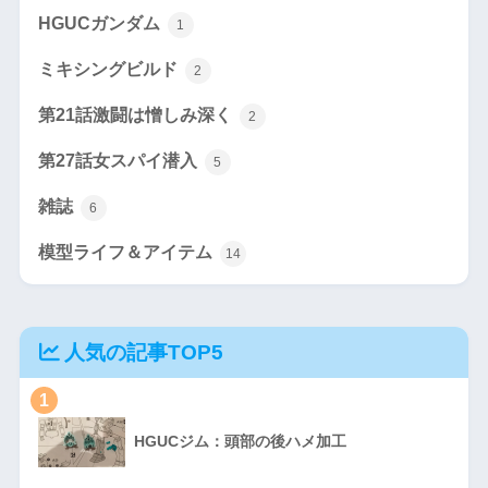
HGUCガンダム
1
ミキシングビルド
2
第21話激闘は憎しみ深く
2
第27話女スパイ潜入
5
雑誌
6
模型ライフ＆アイテム
14
人気の記事TOP5
1
HGUCジム：頭部の後ハメ加工