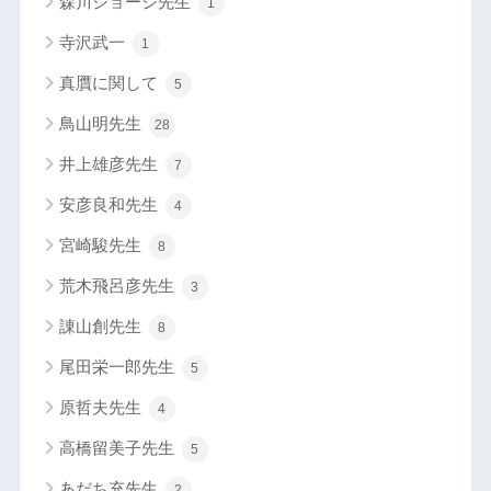
森川ジョージ先生
1
寺沢武一
1
真贋に関して
5
鳥山明先生
28
井上雄彦先生
7
安彦良和先生
4
宮崎駿先生
8
荒木飛呂彦先生
3
諌山創先生
8
尾田栄一郎先生
5
原哲夫先生
4
高橋留美子先生
5
あだち充先生
2