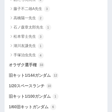
藤子不二雄A先生
3
高橋陽一先生
2
石ノ森章太郎先生
1
松本零士先生
3
湖川友謙先生
1
手塚治虫先生
4
オラザク選手権
33
旧キット1/144ガンダム
12
1/20スペースランチ
10
旧キット1/100ガンダム
1
1/60旧キットガンダム
6