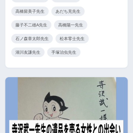
高橋留美子先生
あだち充先生
藤子不二雄A先生
高橋陽一先生
石ノ森章太郎先生
松本零士先生
湖川友謙先生
手塚治虫先生