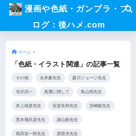
漫画や色紙・ガンプラ・ブ
ログ：後ハメ.com
ホーム
「色紙・イラスト関連」の記事一覧
その他
永井豪先生
森川ジョージ先生
寺沢武一
真贋に関して
鳥山明先生
井上雄彦先生
安彦良和先生
宮崎駿先生
荒木飛呂彦先生
諌山創先生
尾田栄一郎先生
原哲夫先生