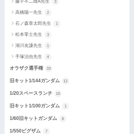
藤子不二雄A先生
3
高橋陽一先生
2
石ノ森章太郎先生
1
松本零士先生
3
湖川友謙先生
1
手塚治虫先生
4
オラザク選手権
33
旧キット1/144ガンダム
12
1/20スペースランチ
10
旧キット1/100ガンダム
1
1/60旧キットガンダム
6
1/550ビグザム
7