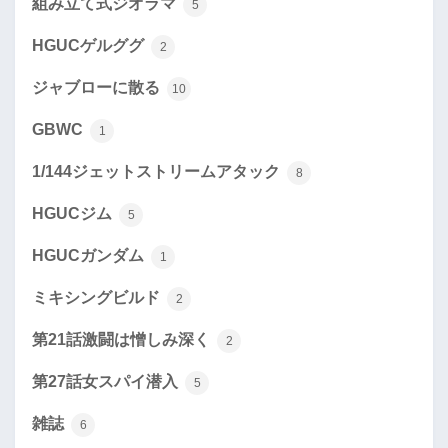
組み立て式ジオラマ
5
HGUCゲルググ
2
ジャブローに散る
10
GBWC
1
1/144ジェットストリームアタック
8
HGUCジム
5
HGUCガンダム
1
ミキシングビルド
2
第21話激闘は憎しみ深く
2
第27話女スパイ潜入
5
雑誌
6