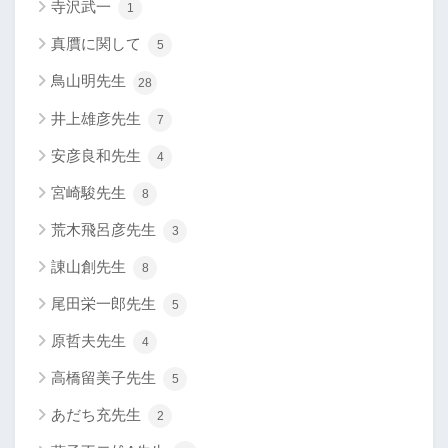
寺沢武一
1
真贋に関して
5
鳥山明先生
28
井上雄彦先生
7
安彦良和先生
4
宮崎駿先生
8
荒木飛呂彦先生
3
諌山創先生
8
尾田栄一郎先生
5
原哲夫先生
4
高橋留美子先生
5
あだち充先生
2