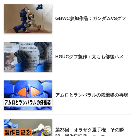
GBWC参加作品：ガンダムVSグフ
HGUCグフ製作：太もも部後ハメ
アムロとランバラルの搭乗姿の再現
第23回 オラザク選手権 その瞬