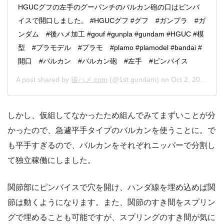
HGUCグフの左手のグーパンチのバルカン砲の口はピンバ
イスで開口しました。 #HGUCグフ #グフ #ガンプラ #ガ
ンダム #後ハメ加工 #gouf #gunpla #gundam #HGUC #模
型 #プラモデル #プラモ #plamo #plamodel #bandai #
開口 #バルカン #バルカン砲 #左手 #ピンバイス
A post shared by
後ハメ.com
(@1st.gundam) on
Oct 2, 2019 at 5:38pm PDT
しかし、仮組してなかったため組んでみてまずいことが分
かったので、急遽平手タイプのバルカンを使うことに。で
も平手すぎるので、バルカンをそれぞれニッパーで分割し
て独立稼働にしました。
関節部にピンバイスで穴を開け、ハンダ線を埋め込めば関
節は動くようになります。また、関節のすき間をスプリン
グで埋めることも可能ですが、スプリングのすき間が気に