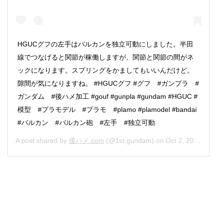
HGUCグフの左手はバルカンを独立可動にしました。半田
線でつなげると関節が稼働しますが、関節と関節の間がネ
ックになります。スプリングをかましてもいいんだけど。
隙間が気になりますね。 #HGUCグフ #グフ #ガンプラ #
ガンダム #後ハメ加工 #gouf #gunpla #gundam #HGUC #
模型 #プラモデル #プラモ #plamo #plamodel #bandai
#バルカン #バルカン砲 #左手 #独立可動
A post shared by
後ハメ.com
(@1st.gundam) on
Oct 2, 2019 at 5:36pm PDT