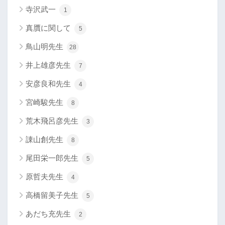
寺沢武一
1
真贋に関して
5
鳥山明先生
28
井上雄彦先生
7
安彦良和先生
4
宮崎駿先生
8
荒木飛呂彦先生
3
諌山創先生
8
尾田栄一郎先生
5
原哲夫先生
4
高橋留美子先生
5
あだち充先生
2