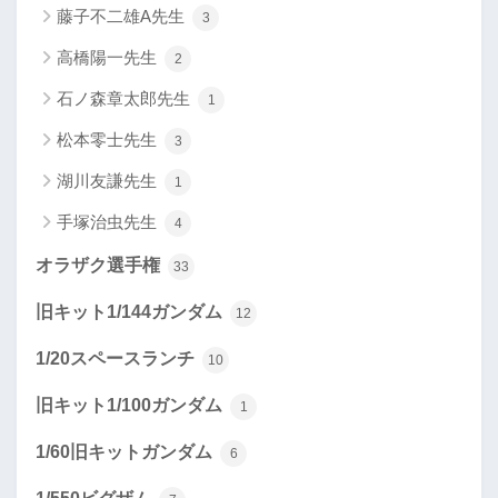
藤子不二雄A先生
3
高橋陽一先生
2
石ノ森章太郎先生
1
松本零士先生
3
湖川友謙先生
1
手塚治虫先生
4
オラザク選手権
33
旧キット1/144ガンダム
12
1/20スペースランチ
10
旧キット1/100ガンダム
1
1/60旧キットガンダム
6