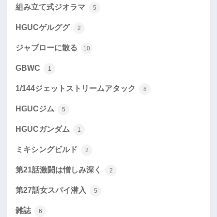
組み立て式ジオラマ
5
HGUCゲルググ
2
ジャブローに散る
10
GBWC
1
1/144ジェットストリームアタック
8
HGUCジム
5
HGUCガンダム
1
ミキシングビルド
2
第21話激闘は憎しみ深く
2
第27話女スパイ潜入
5
雑誌
6