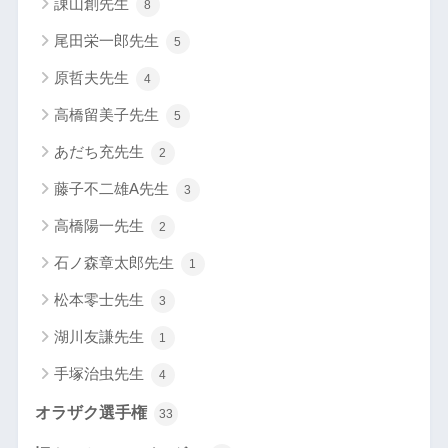
諌山創先生
8
尾田栄一郎先生
5
原哲夫先生
4
高橋留美子先生
5
あだち充先生
2
藤子不二雄A先生
3
高橋陽一先生
2
石ノ森章太郎先生
1
松本零士先生
3
湖川友謙先生
1
手塚治虫先生
4
オラザク選手権
33