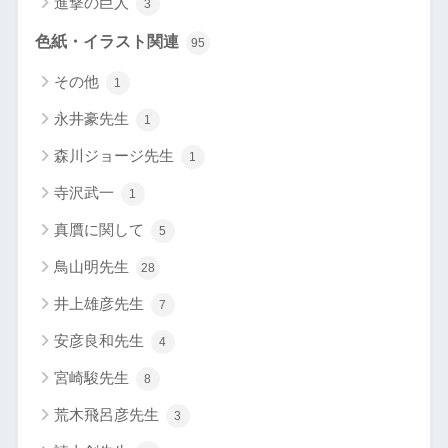
進撃の巨人
3
色紙・イラスト関連
95
その他
1
永井豪先生
1
森川ジョージ先生
1
寺沢武一
1
真贋に関して
5
鳥山明先生
28
井上雄彦先生
7
安彦良和先生
4
宮崎駿先生
8
荒木飛呂彦先生
3