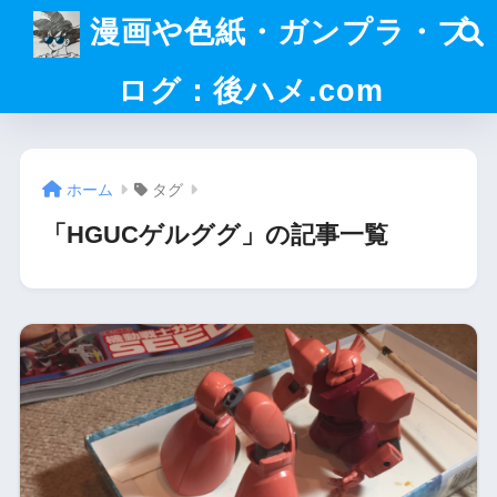
漫画や色紙・ガンプラ・ブ
ログ：後ハメ.com
ホーム
タグ
「HGUCゲルググ」の記事一覧