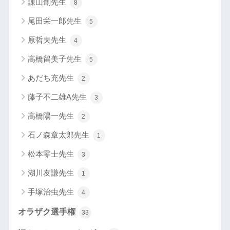
諌山創先生
8
尾田栄一郎先生
5
原哲夫先生
4
高橋留美子先生
5
あだち充先生
2
藤子不二雄A先生
3
高橋陽一先生
2
石ノ森章太郎先生
1
松本零士先生
3
湖川友謙先生
1
手塚治虫先生
4
オラザク選手権
33