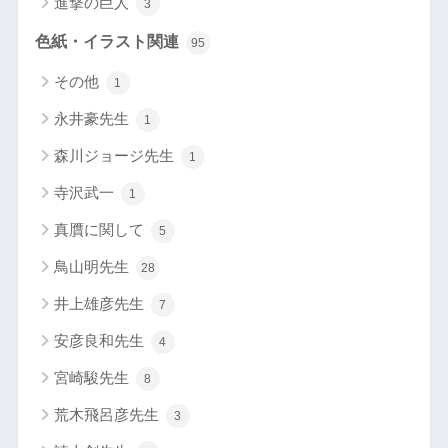
進撃の巨人
3
色紙・イラスト関連
95
その他
1
永井豪先生
1
森川ジョージ先生
1
寺沢武一
1
真贋に関して
5
鳥山明先生
28
井上雄彦先生
7
安彦良和先生
4
宮崎駿先生
8
荒木飛呂彦先生
3