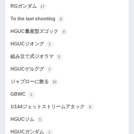
RGガンダム
17
To the last shooting
9
HGUC量産型ズゴック
8
HGUCジオング
3
組み立て式ジオラマ
5
HGUCゲルググ
2
ジャブローに散る
10
GBWC
1
1/144ジェットストリームアタック
8
HGUCジム
5
HGUCガンダム
1