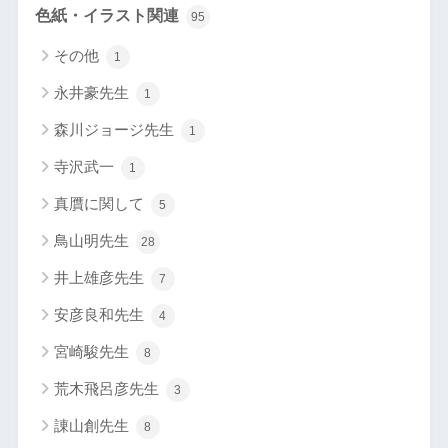
色紙・イラスト関連
95
その他
1
永井豪先生
1
森川ジョージ先生
1
寺沢武一
1
真贋に関して
5
鳥山明先生
28
井上雄彦先生
7
安彦良和先生
4
宮崎駿先生
8
荒木飛呂彦先生
3
諌山創先生
8