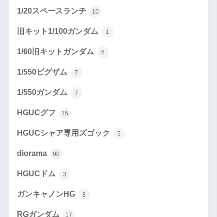
1/20スペースランチ
10
旧キット1/100ガンダム
1
1/60旧キットガンダム
6
1/550ビグザム
7
1/550ガンダム
7
HGUCグフ
15
HGUCシャア専用ズゴック
5
diorama
90
HGUCドム
3
ガンキャノンHG
8
RGガンダム
17