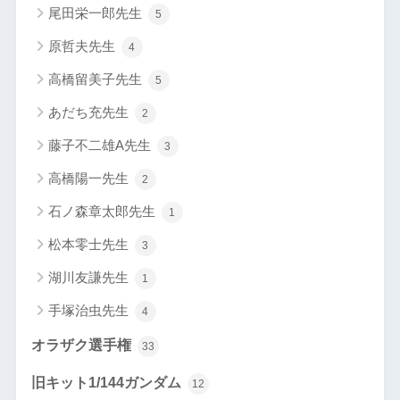
尾田栄一郎先生
5
原哲夫先生
4
高橋留美子先生
5
あだち充先生
2
藤子不二雄A先生
3
高橋陽一先生
2
石ノ森章太郎先生
1
松本零士先生
3
湖川友謙先生
1
手塚治虫先生
4
オラザク選手権
33
旧キット1/144ガンダム
12